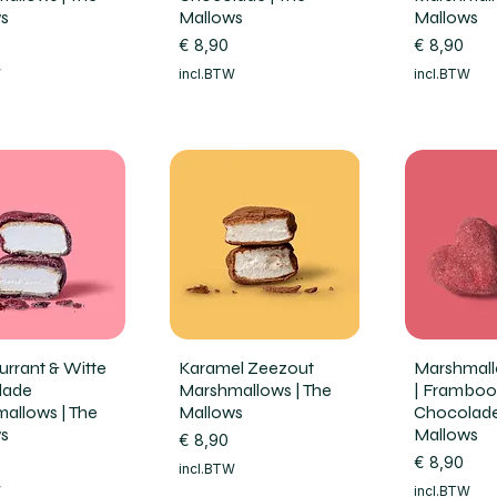
s
Mallows
Mallows
Prijs
Prijs
€ 8,90
€ 8,90
W
incl.BTW
incl.BTW
urrant & Witte
Karamel Zeezout
Marshmall
lade
Marshmallows | The
| Framboo
allows | The
Mallows
Chocolade
s
Mallows
Prijs
€ 8,90
Prijs
€ 8,90
incl.BTW
W
incl.BTW