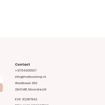
Contact
+31704305557​
info@mallowshop.nl
Westbaan 350
2841 MR, Moordrecht​
KVK: 92387942