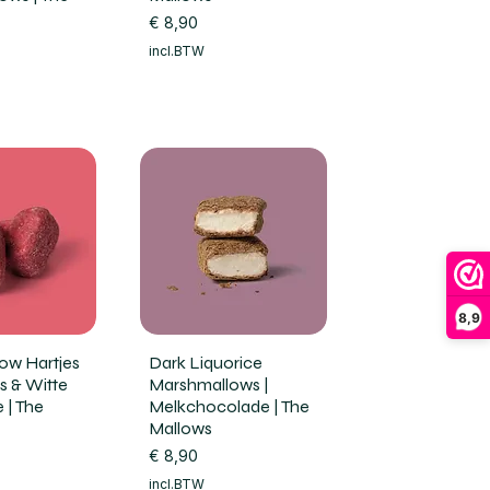
Prijs
€ 8,90
incl.BTW
8,9
ow Hartjes
Dark Liquorice
s & Witte
Marshmallows |
 | The
Melkchocolade | The
Mallows
Prijs
€ 8,90
incl.BTW