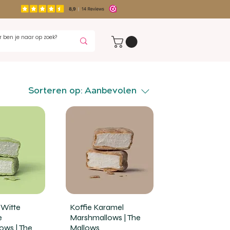
Sorteren op:
Aanbevolen
 Witte
Koffie Karamel
e
Marshmallows | The
ows | The
Mallows