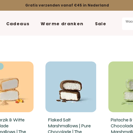
Gratis verzenden vanaf €45 in Nederland
Cadeaus
Warme dranken
Sale
w
rzik & Witte
Flaked Salt
Pistache &
lade
Marshmallows | Pure
Chocolad
allows | The
Chocolade | The
Marshmall