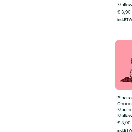
Mallow
Prijs
€ 8,90
incl.BT
Blackc
Choco
Marshm
Mallow
Prijs
€ 8,90
incl.BT