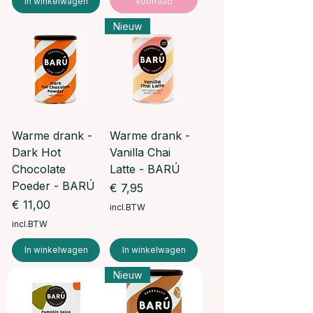
In winkelwagen
voorraad
Nieuw
Warme drank -
Warme drank -
Dark Hot
Vanilla Chai
Chocolate
Latte - BARÚ
Poeder - BARÚ
Prijs
€ 7,95
Prijs
€ 11,00
incl.BTW
incl.BTW
In winkelwagen
In winkelwagen
Nieuw