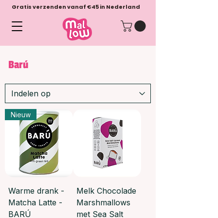
Gratis verzenden vanaf €45 in Nederland
Barú
Nieuw
Warme drank -
Melk Chocolade
Matcha Latte -
Marshmallows
BARÚ
met Sea Salt