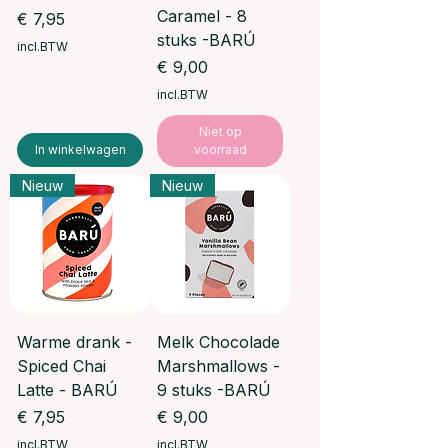
Caramel - 8
Prijs
€ 7,95
stuks -BARÚ
incl.BTW
Prijs
€ 9,00
incl.BTW
Niet op
In winkelwagen
voorraad
Nieuw
Nieuw
Warme drank -
Melk Chocolade
Spiced Chai
Marshmallows -
Latte - BARÚ
9 stuks -BARÚ
Prijs
Prijs
€ 7,95
€ 9,00
incl.BTW
incl.BTW