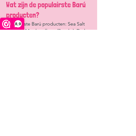
Wat zijn de populairste Barú
producten?
Populairste Barú producten: Sea Salt
8,9
Caramel Marshmallows (9 stuks), Dark
Hot Chocolate poeder, Spiced Chai
Latte, Vanilla Chai Latte, Matcha Latte,
Golden Chai Latte en Salty Caramel
Chocolate. Veel producten zijn
bereikbaar met warme melk of
plantaardig alternatief.
Zijn Barú producten vegan?
Barú heeft vegan opties, waaronder hot
chocolate poeders bereikbaar met
plantaardige melk. De chocolade
marshmallows bevatten gelatine en zijn
niet vegan. Controleer altijd de
productpagina voor exacte