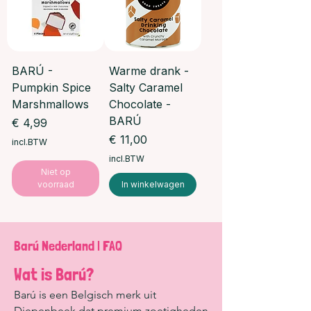
BARÚ -
Warme drank -
Pumpkin Spice
Salty Caramel
Marshmallows
Chocolate -
BARÚ
Prijs
€ 4,99
Prijs
€ 11,00
incl.BTW
incl.BTW
Niet op
voorraad
In winkelwagen
Barú Nederland | FAQ
Wat is Barú?
Barú is een Belgisch merk uit
Diepenbeek dat premium zoetigheden