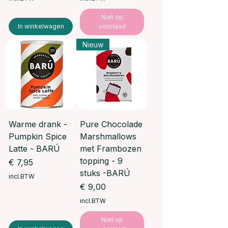
Niet op
In winkelwagen
voorraad
Nieuw
Warme drank -
Pure Chocolade
Pumpkin Spice
Marshmallows
Latte - BARÚ
met Frambozen
topping - 9
Prijs
€ 7,95
stuks -BARÚ
incl.BTW
Prijs
€ 9,00
incl.BTW
Niet op