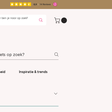
heid
Inspiratie & trends
htstreeks naar de ontvanger