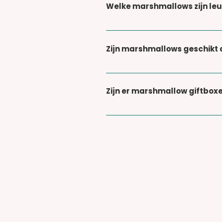
Welke marshmallows zijn le
Populaire keuzes zijn giftbo
Maison Carrousel.
Zijn marshmallows geschikt 
Ja, luxe marshmallows zijn een 
Zijn er marshmallow giftbox
Ja, we bieden samengestelde