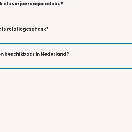
uk als verjaardagscadeau?
xen van The Mallows, luxe varianten van Barú en de han
als relatiegeschenk?
origineel en stijlvol alternatief voor wijn of chocolade.
en beschikbaar in Nederland?
 giftboxen met verschillende smaken en merken.