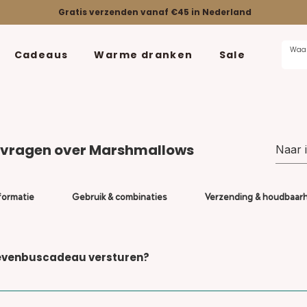
Gratis verzenden vanaf €45 in Nederland
Cadeaus
Warme dranken
Sale
 vragen over Marshmallows
formatie
Gebruik & combinaties
Verzending & houdbaar
ievenbuscadeau versturen?
 in stevige brievenbus- of pakketdozen. Je kunt ze rec