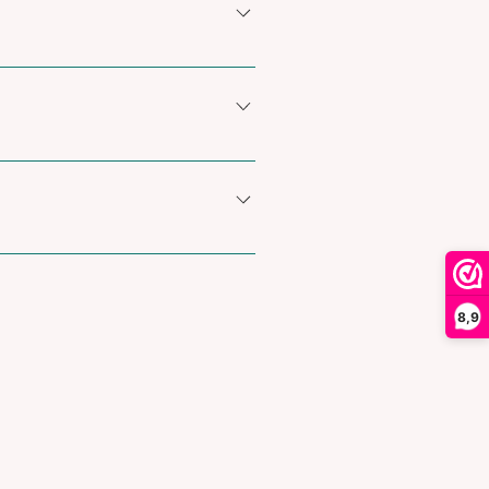
dgemaakte marshmallows van
8,9