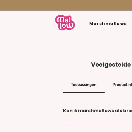
Marshmallows
Veelgestelde
Toepassingen
Productin
Kan ik marshmallows als br
Ja, onze marshmallows passen
laten versturen.