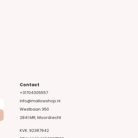
Contact
+31704305557​
info@mallowshop.nl
Westbaan 350
2841 MR, Moordrecht​
KVK: 92387942