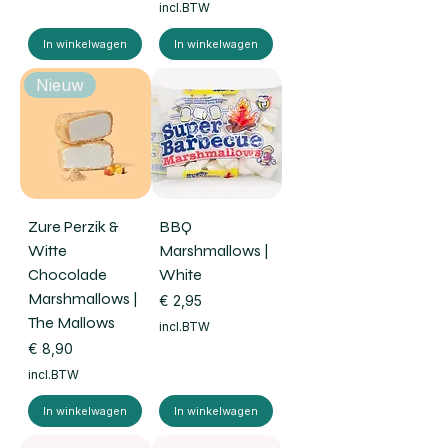
incl.BTW
In winkelwagen
In winkelwagen
Nieuw
Zure Perzik &
BBQ
Witte
Marshmallows |
Chocolade
White
Marshmallows |
Prijs
€ 2,95
The Mallows
incl.BTW
Prijs
€ 8,90
incl.BTW
In winkelwagen
In winkelwagen