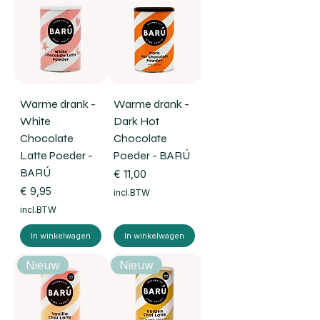
Warme drank -
Warme drank -
White
Dark Hot
Chocolate
Chocolate
Latte Poeder -
Poeder - BARÚ
BARÚ
Prijs
€ 11,00
Prijs
€ 9,95
incl.BTW
incl.BTW
In winkelwagen
In winkelwagen
Nieuw
Nieuw