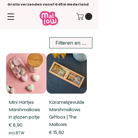
Gratis verzenden vanaf €45 in Nederland
Filteren en sorteren
Mini Hartjes
Karamelgevulde
Marshmallows
Marshmallows
in glazen potje
Giftbox | The
Mallows
Prijs
€ 8,90
Prijs
€ 15,60
incl.BTW