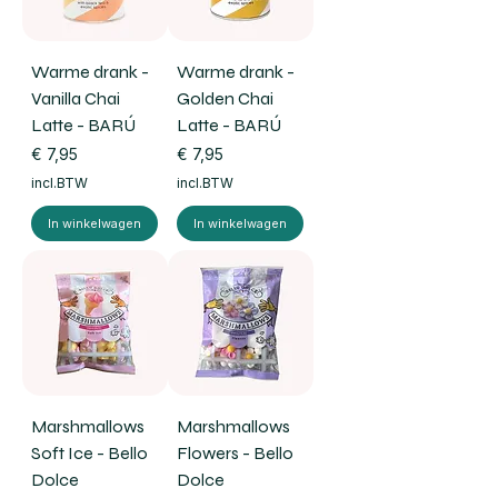
Warme drank -
Warme drank -
Vanilla Chai
Golden Chai
Latte - BARÚ
Latte - BARÚ
Prijs
Prijs
€ 7,95
€ 7,95
incl.BTW
incl.BTW
In winkelwagen
In winkelwagen
Marshmallows
Marshmallows
Soft Ice - Bello
Flowers - Bello
Dolce
Dolce