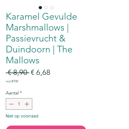
Karamel Gevulde
Marshmallows |
Passievrucht &
Duindoorn | The
Mallows
Normale
Verkoopprijs
 € 8,90 
€ 6,68
prijs
incl.BTW
Aantal
*
Niet op voorraad