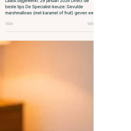
Dranken
Laatst bijgewerkt: 29 januari 2026 Direct de
beste tips De Specialist-keuze: Gevulde
marshmallows (met karamel of fruit) geven een
veel diepere smaak aan je drank dan standaard
spekjes. Temperatuur is alles: Voeg je mallows
toe bij 65°C . Is je drank kokend heet? Dan
verdwijnt de textuur direct. De 'Bite': Onze
chocolade-gecoate marshmallows smelten
trager, waardoor je drankje halverwege
verandert in een romige traktatie. 1. De Luxe Hot
Chocolate Upgrade Vergeet de zak met