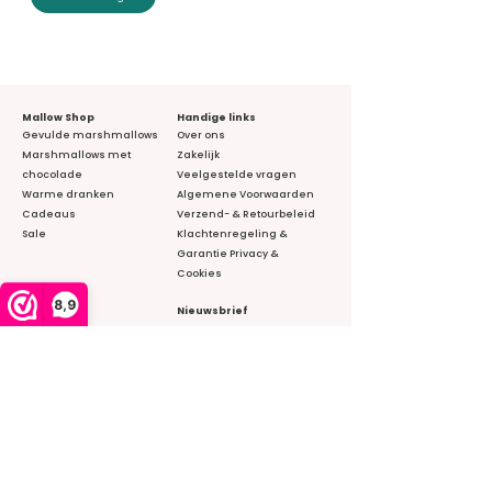
Mallow Shop
Handige links
Gevulde marshmallows
Over ons
Marshmallows met
Zakelijk
chocolade
Veelgestelde vragen
​Warme dranken
Algemene Voorwaarden
Cadeaus
Verzend- & Retourbeleid
Sale
Klachtenregeling &
Garantie
Privacy &
Cookies
8,9
Contact
Nieuwsbrief
+31704305557
E-mail
*
info@mallowshop.nl
Westbaan 350
2841 MR, Moordrecht​
Verzend
KVK:
92387942
BTW: NL004953037B60