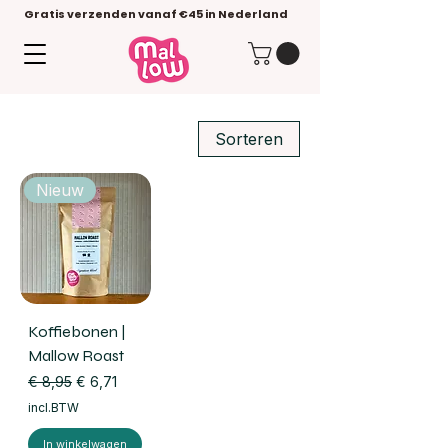
Gratis verzenden vanaf €45 in Nederland
Sorteren
Nieuw
Koffiebonen |
Mallow Roast
Normale prijs
Verkoopprijs
€ 8,95
€ 6,71
incl.BTW
In winkelwagen