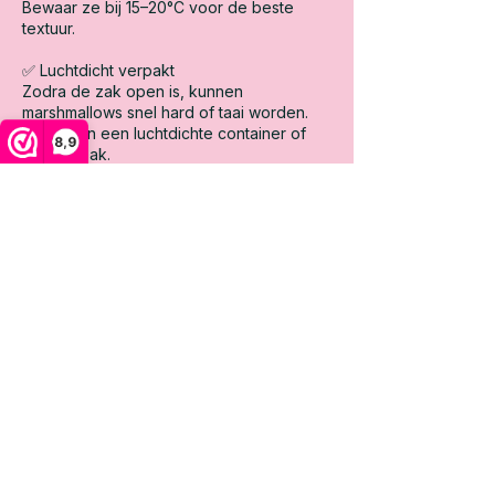
Bewaar ze bij 15–20°C voor de beste
textuur.
✅ Luchtdicht verpakt
Zodra de zak open is, kunnen
marshmallows snel hard of taai worden.
Stop ze in een luchtdichte container of
8,9
ziplock-zak.
✅ Droog en donker
Houd ze uit de zon en weg van
warmtebronnen zoals de oven of
verwarming.
Klassieke marshmallows in de
koelkast?
Dat hoeft meestal niet. In de koelkast
kunnen ze juist harder worden. Alleen bij
extreme warmte kan een koele, droge
plek handig zijn.
Kun je klassieke marshmallows