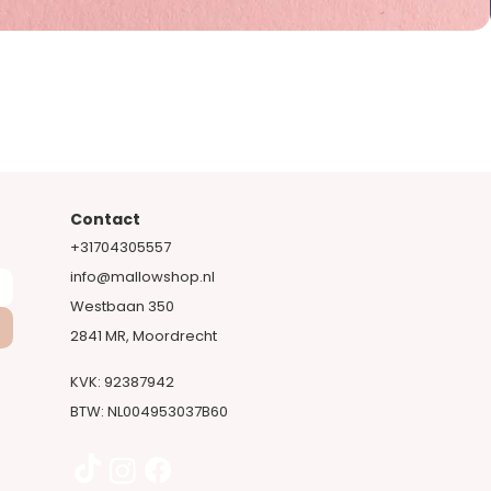
Contact
+31704305557​
info@mallowshop.nl
Westbaan 350
2841 MR, Moordrecht​
KVK: 92387942
BTW: NL004953037B60