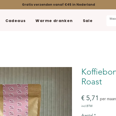
Gratis verzenden vanaf €45 in Nederland
Cadeaus
Warme dranken
Sale
Koffiebo
Roast
Prijs
€ 5,71
per maa
incl.BTW
Aantal
*