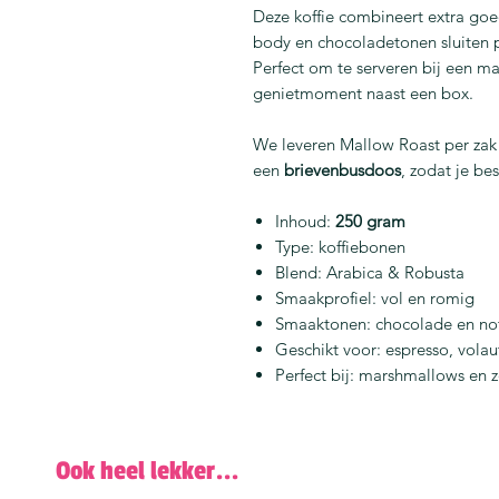
Deze koffie combineert extra go
body en chocoladetonen sluiten p
Perfect om te serveren bij een mal
genietmoment naast een box.
We leveren Mallow Roast per za
een
brievenbusdoos
, zodat je be
Inhoud:
250 gram
Type: koffiebonen
Blend: Arabica & Robusta
Smaakprofiel: vol en romig
Smaaktonen: chocolade en no
Geschikt voor: espresso, volau
Perfect bij: marshmallows en z
Ook heel lekker...