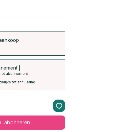
 aankoop
nnement |
met abonnement
elijks tot annulering
u abonneren