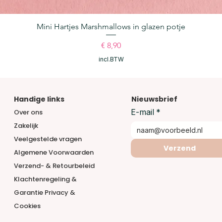
Mini Hartjes Marshmallows in glazen potje
Snel overzicht
Prijs
€ 8,90
incl.BTW
Handige links
Nieuwsbrief
E-mail
*
Over ons
Zakelijk
Veelgestelde vragen
Verzend
Algemene Voorwaarden
Verzend- & Retourbeleid
Klachtenregeling &
Garantie
Privacy &
Cookies