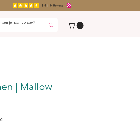
nen | Mallow
nd