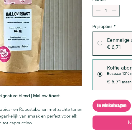
Prijsopties
*
Eenmalige
€ 6,71
Koffie abo
Bespaar 10% 
€ 5,71
maand
ignature blend | Mallow Roast.
In winkelwagen
rabica- en Robustabonen met zachte tonen
egankelijk van smaak en perfect voor elk
N
 tot cappuccino.