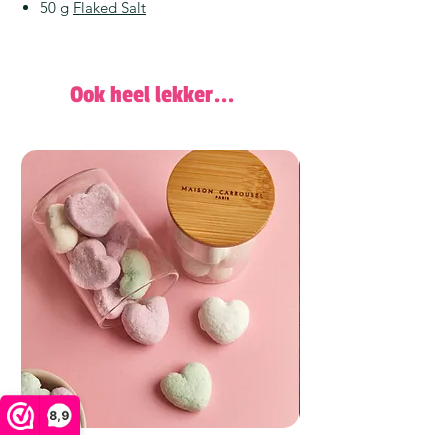
50 g
Flaked Salt
Ook heel lekker...
8,9