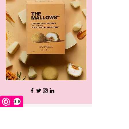
8,9
Mallow Shop
Handige links
Gevulde marshmallows
Over ons
Marshmallows met
Zakelijk
chocolade
Veelgestelde vragen