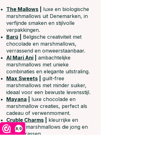
The Mallows
|
luxe en biologische
marshmallows uit Denemarken, in
verfijnde smaken en stijlvolle
verpakkingen.
Barú
|
Belgische creativiteit met
chocolade en marshmallows,
verrassend en onweerstaanbaar.
Al Mari Ani
|
ambachtelijke
marshmallows met unieke
combinaties en elegante uitstraling.
Max Sweets
|
guilt-free
marshmallows met minder suiker,
ideaal voor een bewuste levensstijl.
Mayana
|
luxe chocolade en
marshmallow creaties, perfect als
cadeau of verwenmoment.
Cruble Charms
|
kleurrijke en
speelse marshmallows die jong en
8,9
oud verrassen.
Vegan Chocolate
co
|
plantaardige