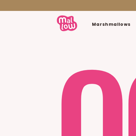
O
Marshmallows