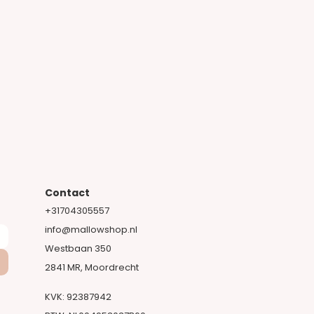
Contact
+31704305557​
info@mallowshop.nl
Westbaan 350
2841 MR, Moordrecht​
KVK: 92387942