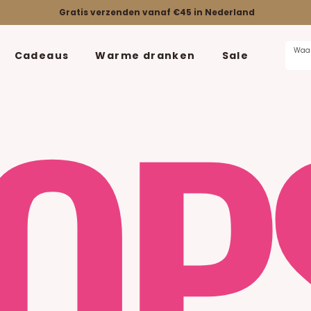
Gratis verzenden vanaf €45 in Nederland
OP
Cadeaus
Warme dranken
Sale