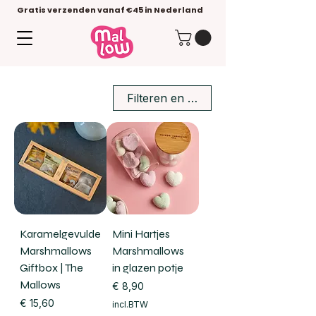
Gratis verzenden vanaf €45 in Nederland
Filteren en sorteren
Karamelgevulde
Mini Hartjes
Marshmallows
Marshmallows
Giftbox | The
in glazen potje
Mallows
Prijs
€ 8,90
Prijs
€ 15,60
incl.BTW