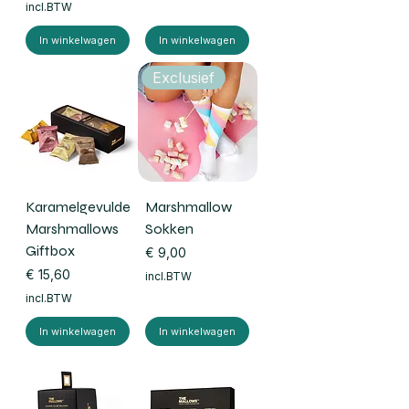
incl.BTW
In winkelwagen
In winkelwagen
Exclusief
Karamelgevulde
Marshmallow
Marshmallows
Sokken
Giftbox
Prijs
€ 9,00
Prijs
€ 15,60
incl.BTW
incl.BTW
In winkelwagen
In winkelwagen