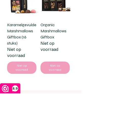
Karamelgevulde
Organic
Marshmallows
Marshmallows
Giftbox (16
Giftbox
stuks)
Niet op
Niet op
voorraad
voorraad
Niet op
Niet op
voorraad
voorraad
8,9
Mallow Shop
Handige links
Gevulde marshmallows
Over ons
Marshmallows met
Zakelijk
chocolade
Veelgestelde vragen