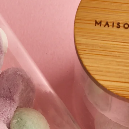
verzadigde
vetzuren
Koolhydraten
- waarvan
suikers
Eiwitten
Zout