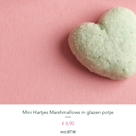
Mini Hartjes Marshmallows in glazen potje
Snel overzicht
Prijs
€ 8,90
incl.BTW