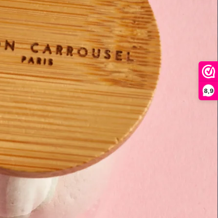
10 g
67 g
9,8 g
65 g
8,9
0,6 g
4,0 g
0,03 g
0,23 g