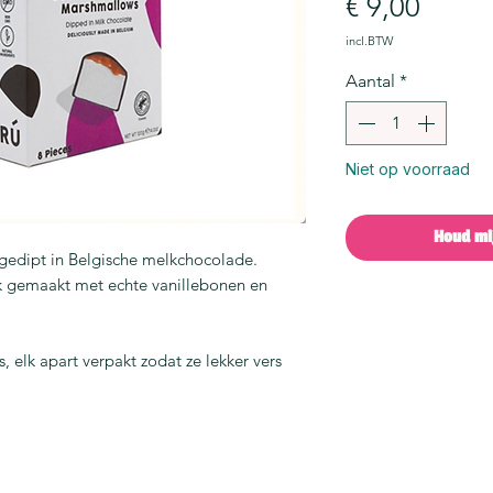
Prijs
€ 9,00
incl.BTW
Aantal
*
Niet op voorraad
Houd mi
 gedipt in Belgische melkchocolade.
jk gemaakt met echte vanillebonen en
 elk apart verpakt zodat ze lekker vers