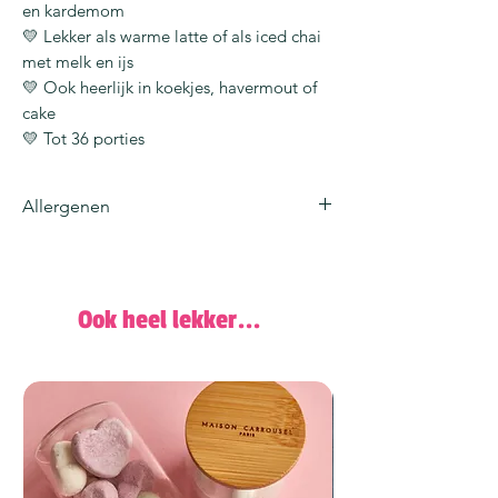
en kardemom
💛 Lekker als warme latte of als iced chai
met melk en ijs
💛 Ook heerlijk in koekjes, havermout of
cake
💛 Tot 36 porties
Allergenen
Geproduceerd in een bedrijf dat
ook
melk
,
noten
,
soja
,
gluten
en
pinda'
s
verwerkt.
Ook heel lekker...